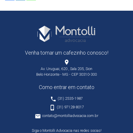
Venha tomar um cafezinho conosco!
place
Av. Uruguai, 620 , Sala 205, Sion
Belo Horizonte - MG - CEP 30310-300
Como entrar em contato
phone
(31) 2535-1987
phone_iphone
(31) 97128-8017
email
contato@montolliadvocacia.com.br
Siga o Montolli Advocacia nas redes socias!