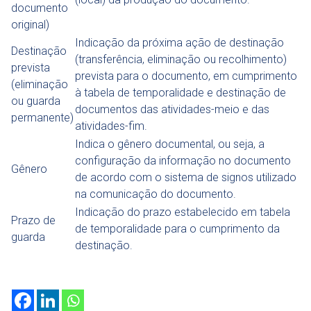
documento
original)
Indicação da próxima ação de destinação
Destinação
(transferência, eliminação ou recolhimento)
prevista
prevista para o documento, em cumprimento
(eliminação
à tabela de temporalidade e destinação de
ou guarda
documentos das atividades-meio e das
permanente)
atividades-fim.
Indica o gênero documental, ou seja, a
configuração da informação no documento
Gênero
de acordo com o sistema de signos utilizado
na comunicação do documento.
Indicação do prazo estabelecido em tabela
Prazo de
de temporalidade para o cumprimento da
guarda
destinação.