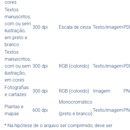
cores
Textos
manuscritos,
com ou sem
300 dpi
Escala de cinza
Texto/imagem
PD
ilustração,
em preto e
branco
Textos
manuscritos,
com ou sem
300 dpi
RGB (colorido)
Texto/imagem
PD
ilustração,
em cores
Fotografias
300 dpi
RGB (colorido)
Imagem
PN
e cartazes
Monocromático
Plantas e
600 dpi
Texto/imagem
PN
mapas
(preto e branco)
* Na hipótese de o arquivo ser comprimido, deve ser