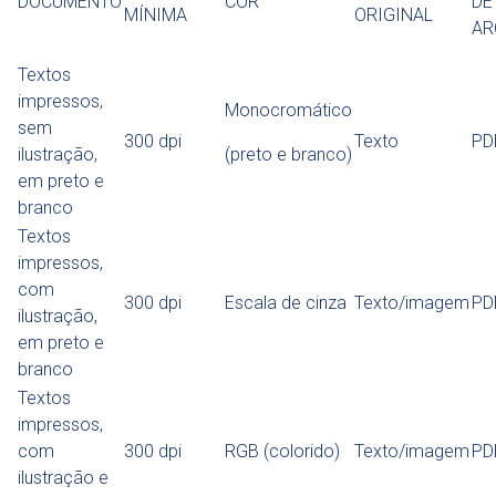
DOCUMENTO
COR
DE
MÍNIMA
ORIGINAL
AR
Textos
impressos,
Monocromático
sem
300 dpi
Texto
PD
ilustração,
(preto e branco)
em preto e
branco
Textos
impressos,
com
300 dpi
Escala de cinza
Texto/imagem
PD
ilustração,
em preto e
branco
Textos
impressos,
com
300 dpi
RGB (colorido)
Texto/imagem
PD
ilustração e