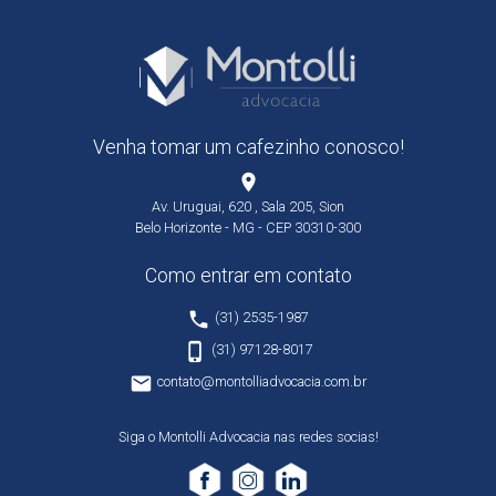
Venha tomar um cafezinho conosco!
place
Av. Uruguai, 620 , Sala 205, Sion
Belo Horizonte - MG - CEP 30310-300
Como entrar em contato
phone
(31) 2535-1987
phone_iphone
(31) 97128-8017
email
contato@montolliadvocacia.com.br
Siga o Montolli Advocacia nas redes socias!