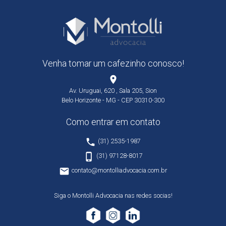
Venha tomar um cafezinho conosco!
place
Av. Uruguai, 620 , Sala 205, Sion
Belo Horizonte - MG - CEP 30310-300
Como entrar em contato
phone
(31) 2535-1987
phone_iphone
(31) 97128-8017
email
contato@montolliadvocacia.com.br
Siga o Montolli Advocacia nas redes socias!