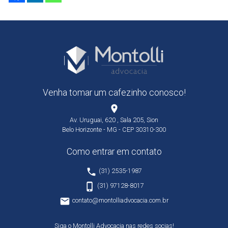
Venha tomar um cafezinho conosco!
place
Av. Uruguai, 620 , Sala 205, Sion
Belo Horizonte - MG - CEP 30310-300
Como entrar em contato
phone
(31) 2535-1987
phone_iphone
(31) 97128-8017
email
contato@montolliadvocacia.com.br
Siga o Montolli Advocacia nas redes socias!