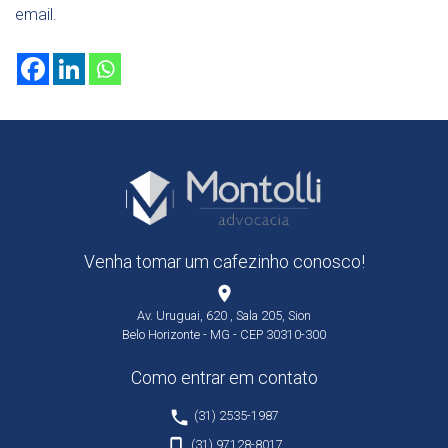
email.
Venha tomar um cafezinho conosco!
place
Av. Uruguai, 620 , Sala 205, Sion
Belo Horizonte - MG - CEP 30310-300
Como entrar em contato
phone
(31) 2535-1987
phone_iphone
(31) 97128-8017