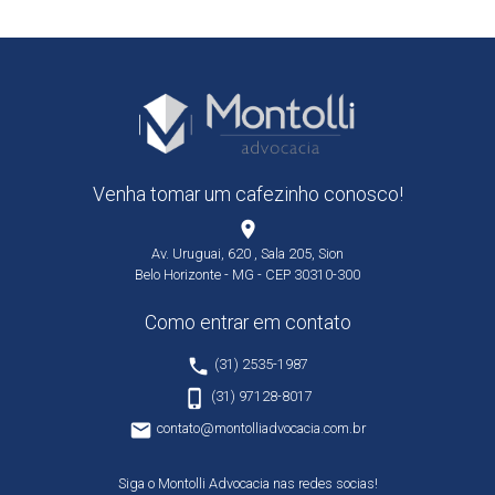
Venha tomar um cafezinho conosco!
place
Av. Uruguai, 620 , Sala 205, Sion
Belo Horizonte - MG - CEP 30310-300
Como entrar em contato
phone
(31) 2535-1987
phone_iphone
(31) 97128-8017
email
contato@montolliadvocacia.com.br
Siga o Montolli Advocacia nas redes socias!