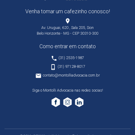
Venha tomar um cafezinho conosco!
place
Av. Uruguai, 620 , Sala 205, Sion
Belo Horizonte - MG - CEP 30310-300
Como entrar em contato
phone
(31) 2535-1987
phone_iphone
(31) 97128-8017
email
contato@montolliadvocacia.com.br
Siga o Montolli Advocacia nas redes socias!