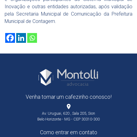
Inovação e outras entidades autorizadas, após validação
pela Secretaria Municipal de Comunicação da Prefeitura
Municipal de Contagem.
Venha tomar um cafezinho conosco!
place
Av. Uruguai, 620 , Sala 205, Sion
Belo Horizonte - MG - CEP 30310-300
Como entrar em contato