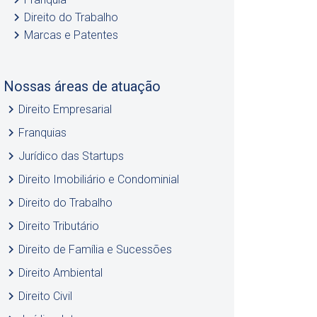
keyboard_arrow_right
Direito do Trabalho
keyboard_arrow_right
Marcas e Patentes
Nossas áreas de atuação
keyboard_arrow_right
Direito Empresarial
keyboard_arrow_right
Franquias
keyboard_arrow_right
Jurídico das Startups
keyboard_arrow_right
Direito Imobiliário e Condominial
keyboard_arrow_right
Direito do Trabalho
keyboard_arrow_right
Direito Tributário
keyboard_arrow_right
Direito de Família e Sucessões
keyboard_arrow_right
Direito Ambiental
keyboard_arrow_right
Direito Civil