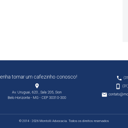
enha tomar um cafezinho conosco!
phone
(3
place
phone_iphone
(31
Av. Uruguai, 620 , Sala 205, Sion
email
contato@mon
Belo Horizonte - MG - CEP 30310-300
© 2014 - 2026 Montolli Advocacia. Todos os direitos reservados