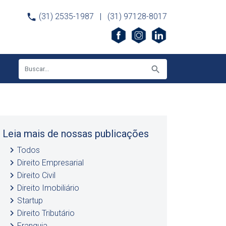
phone
(31) 2535-1987
|
(31) 97128-8017
search
Leia mais de nossas publicações
keyboard_arrow_right
Todos
keyboard_arrow_right
Direito Empresarial
keyboard_arrow_right
Direito Civil
keyboard_arrow_right
Direito Imobiliário
keyboard_arrow_right
Startup
keyboard_arrow_right
Direito Tributário
keyboard_arrow_right
Franquia