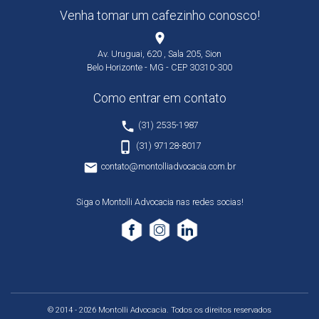
Venha tomar um cafezinho conosco!
place
Av. Uruguai, 620 , Sala 205, Sion
Belo Horizonte - MG - CEP 30310-300
Como entrar em contato
phone
(31) 2535-1987
phone_iphone
(31) 97128-8017
email
contato@montolliadvocacia.com.br
Siga o Montolli Advocacia nas redes socias!
© 2014 - 2026 Montolli Advocacia. Todos os direitos reservados