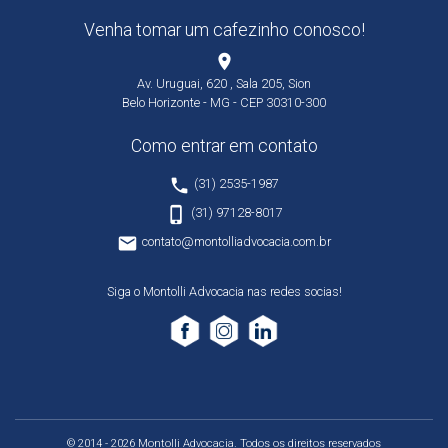
Venha tomar um cafezinho conosco!
place
Av. Uruguai, 620 , Sala 205, Sion
Belo Horizonte - MG - CEP 30310-300
Como entrar em contato
phone
(31) 2535-1987
phone_iphone
(31) 97128-8017
email
contato@montolliadvocacia.com.br
Siga o Montolli Advocacia nas redes socias!
© 2014 - 2026 Montolli Advocacia. Todos os direitos reservados